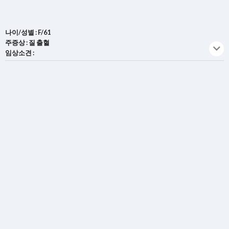
나이/성별 : F/61
주증상 : 질 출혈
임상소견 :