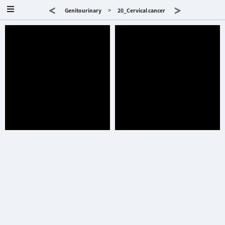
<
>
>
Genitourinary
20_Cervical cancer