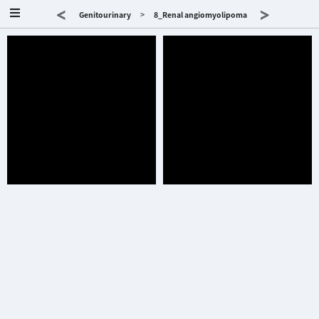
<
>
>
Genitourinary
8_Renal angiomyolipoma